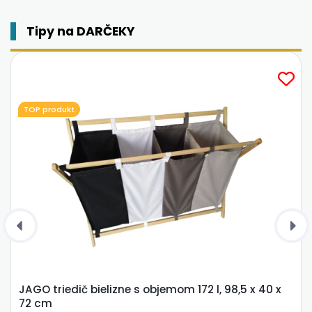
Tipy na DARČEKY
TOP produkt
JAGO triedič bielizne s objemom 172 l, 98,5 x 40 x
72 cm