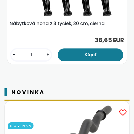
Nábytková noha z 3 tyčiek, 30 cm, čierna
38,65 EUR
-
+
N O V I N K A
N O V I N K A