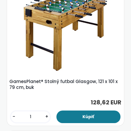
GamesPlanet® Stolný futbal Glasgow, 121 x 101 x
79 cm, buk
128,62 EUR
-
+