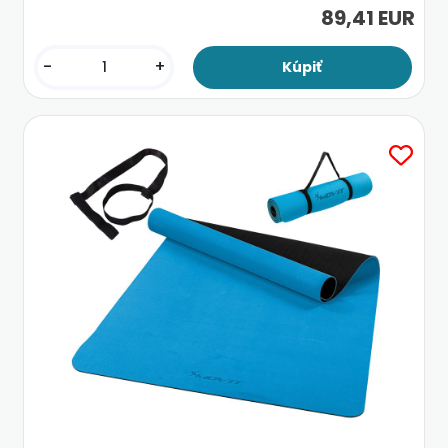
89,41 EUR
-
+