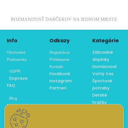
ROZMANITOSŤ DARČEKOV NA JEDNOM MIESTE
Info
Odkazy
Kategórie
Záhradné
Obchodné
Registrácia
doplnky
Podmienky
Prihlásenie
Domácnosť
Kontakt
GDPR
Facebook
Voľný čas
Doprava
Instagram
Športové
FAQ
Partneri
potreby
Detské
Blog
hračky
Mapa
kategórií
Formulár